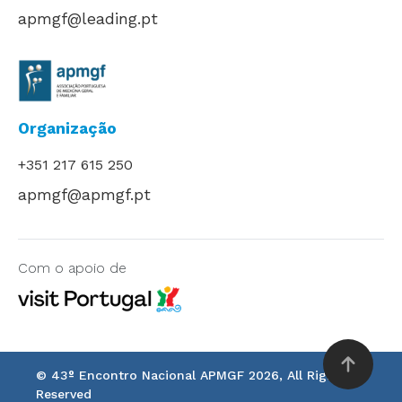
apmgf@leading.pt
Organização
+351 217 615 250
apmgf@apmgf.pt
Com o apoio de
© 43
º
Encontro Nacional APMGF 2026, All Rights
Reserved